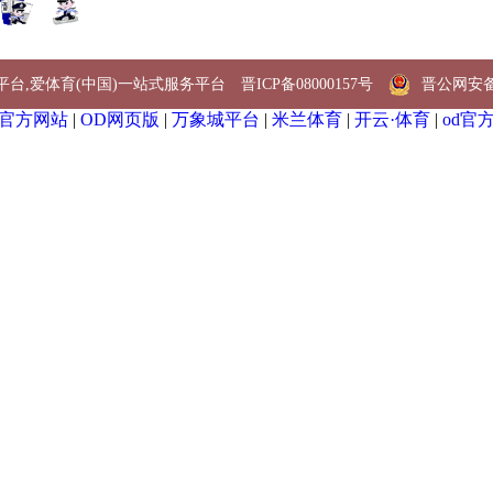
本站所刊登的各种新闻﹑信息和专题专栏资料，均为爱体育
平台,爱体育(中国)一站式服务平台
晋ICP备08000157号
晋公网安备14
国官方网站
|
OD网页版
|
万象城平台
|
米兰体育
|
开云·体育
|
od官