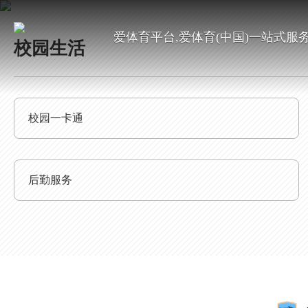
爱体育平台,爱体育(中国)一站式服
校园生活
校园一卡通
后勤服务
地址：中国·山西·太原市小店区太榆路339号