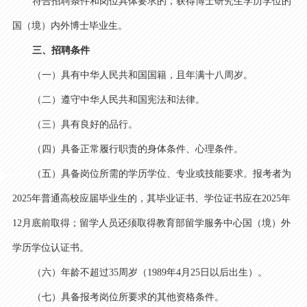
符合招聘条件和岗位具体要求的，获得博士研究生学历学位的
国（境）内外博士毕业生。
三、招聘条件
（一）具有中华人民共和国国籍，且年满十八周岁。
（二）遵守中华人民共和国宪法和法律。
（三）具有良好的品行。
（四）具备正常履行职责的身体条件、心理条件。
（五）具备岗位所需的学历学位、专业或技能要求。报考者为
2025年普通高校应届毕业生的，其毕业证书、学位证书应在2025年
12月底前取得；留学人员还须取得教育部留学服务中心国（境）外
学历学位认证书。
（六）年龄不超过35周岁（1989年4月25日以后出生）。
（七）具备报考岗位所要求的其他资格条件。