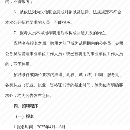
的，不得报考；
6．被依法列为失信联合惩戒对象以及法律、法规规定不符合
本次公开招聘要求的人员，不能报考。
7．报考人员不得报考聘用后即构成回避关系的岗位。
应聘者在报名之后、聘用之前已成为试用期内的公务员（参照
公务员法管理事业单位工作人员）或已被聘用为事业单位工作人员
的，不予聘用。
招聘条件或岗位要求的辞退、现役、试（聘）用期、服务期、
各类从业（职业、执业）资格证书等的截止时间，除岗位有明确要
求外，均为公告发布之日。
四、招聘程序
（一）报名
1.报名时间：2025年4月—6月